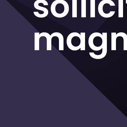
sollic
mag