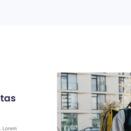
stas
s. Lorem