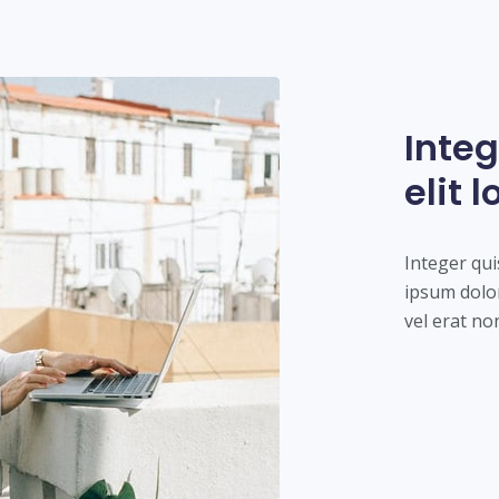
Integ
elit 
Integer qui
ipsum dolor
vel erat no