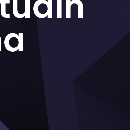
itudin
na